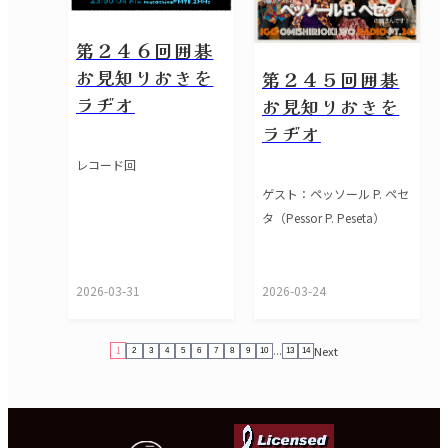
第２４６回囲碁
お見知りおきを
第２４５回囲碁
ラヂオ
お見知りおきを
ラヂオ
レコード回
ゲスト：ペッソール P. ペセ
タ（Pessor P. Peseta）
2026-03-31
2026-03-24
Next
...
1
2
3
4
5
6
7
8
9
10
13
14