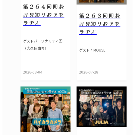
第２６４回囲碁
お見知りおきを
第２６３回囲碁
ラヂオ
お見知りおきを
ラヂオ
ゲストパーソナリティ回
（大久保由希）
ゲスト：MOUSE
2026-08-04
2026-07-28