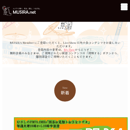
MUSIRA Member にご登録いただくと、LiveShow 以外の全コンテンツをお楽しみい
ただけます。
登録内容の変更は、
My Page
からどうぞ！
無料会員のみなさまは、ご視聴されたい配信コンテンツの「視聴する」ボタンから、
個別課金でご視聴いただくこともできます。
New
新着