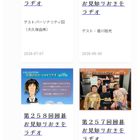
ラヂオ
お見知りおきを
ラヂオ
ゲストパーソナリティ回
（大久保由希）
ゲスト：香川裕光
2026-07-07
2026-06-30
第２５８回囲碁
第２５７回囲碁
お見知りおきを
お見知りおきを
ラヂオ
ラヂオ