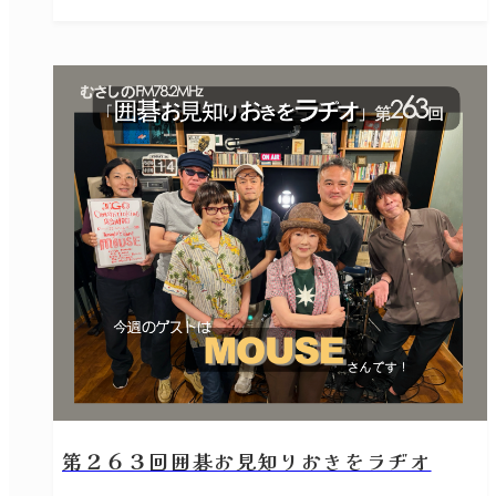
第２６３回囲碁お見知りおきをラヂオ