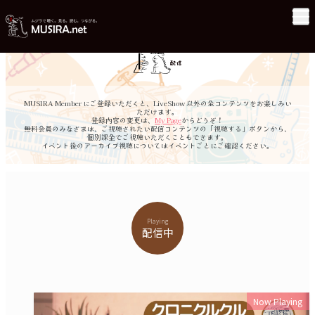
MUSIRA Member にご登録いただくと、LiveShow 以外の全コンテンツをお楽しみい
ただけます。
登録内容の変更は、
My Page
からどうぞ！
無料会員のみなさまは、ご視聴されたい配信コンテンツの「視聴する」ボタンから、
個別課金でご視聴いただくこともできます。
イベント後のアーカイブ視聴についてはイベントごとにご確認ください。
Playing
配信中
Now Playing